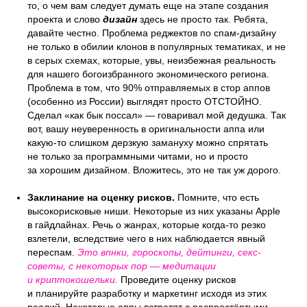
то, о чем вам следует думать еще на этапе создания
проекта и слово
дизайн
здесь не просто так. Ребята,
давайте честно. Проблема реджектов по спам-дизайну
не только в обилии клонов в популярных тематиках, и не
в серых схемах, которые, увы, неизбежная реальность
для нашего богоизбранного экономического региона.
Проблема в том, что 90% отправляемых в стор аппов
(особенно из России) выглядят просто ОТСТОЙНО.
Сделал «как бык поссал» — говаривал мой дедушка. Так
вот, вашу неуверенность в оригинальности аппа или
какую-то слишком дерзкую замануху можно спрятать
не только за программными читами, но и просто
за хорошим дизайном. Вложитесь, это не так уж дорого.
Заклинание на оценку рисков.
Помните, что есть
высокорисковые ниши. Некоторые из них указаны Apple
в гайдлайнах. Речь о жанрах, которые когда-то резко
взлетели, вследствие чего в них наблюдается явный
переспам.
Это впнки, гороскопы, дейтинги, секс-
советы, с некоторых пор — медитации
и криптокошельки.
Проведите оценку рисков
и планируйте разработку и маркетинг исходя из этих
реалий. Некоторые аппы встретят с распростёртыми