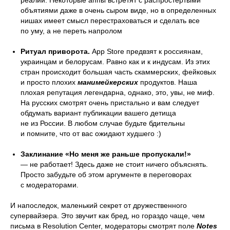
объятиями даже в очень сыром виде, но в определенных
нишах имеет смысл перестраховаться и сделать все
по уму, а не переть напролом
Ритуал приворота.
App Store предвзят к россиянам,
украинцам и белорусам. Равно как и к индусам. Из этих
стран происходит большая часть скаммерских, фейковых
и просто плохих
манимейкерских
продуктов. Наша
плохая репутация легендарна, однако, это, увы, не миф.
На русских смотрят очень пристально и вам следует
обдумать вариант публикации вашего детища
не из России. В любом случае будьте бдительны
и помните, что от вас ожидают худшего :)
Заклинание «Но меня же раньше пропускали!»
— не работает! Здесь даже не стоит ничего объяснять.
Просто забудьте об этом аргументе в переговорах
с модераторами.
И напоследок, маленький секрет от дружественного
супервайзера. Это звучит как бред, но гораздо чаще, чем
письма в Resolution Center, модераторы смотрят поле
Notes