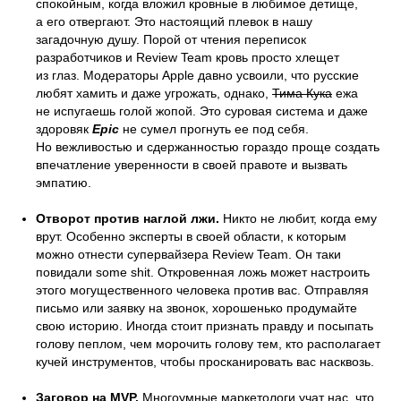
спокойным, когда вложил кровные в любимое детище,
а его отвергают. Это настоящий плевок в нашу
загадочную душу. Порой от чтения переписок
разработчиков и Review Team кровь просто хлещет
из глаз. Модераторы Apple давно усвоили, что русские
любят хамить и даже угрожать, однако,
Тима Кука
ежа
не испугаешь голой жопой. Это суровая система и даже
здоровяк
Epic
не сумел прогнуть ее под себя.
Но вежливостью и сдержанностью гораздо проще создать
впечатление уверенности в своей правоте и вызвать
эмпатию.
Отворот против наглой лжи.
Никто не любит, когда ему
врут. Особенно эксперты в своей области, к которым
можно отнести супервайзера Review Team. Он таки
повидали some shit. Откровенная ложь может настроить
этого могущественного человека против вас. Отправляя
письмо или заявку на звонок, хорошенько продумайте
свою историю. Иногда стоит признать правду и посыпать
голову пеплом, чем морочить голову тем, кто располагает
кучей инструментов, чтобы просканировать вас насквозь.
Заговор на MVP.
Многоумные маркетологи учат нас, что