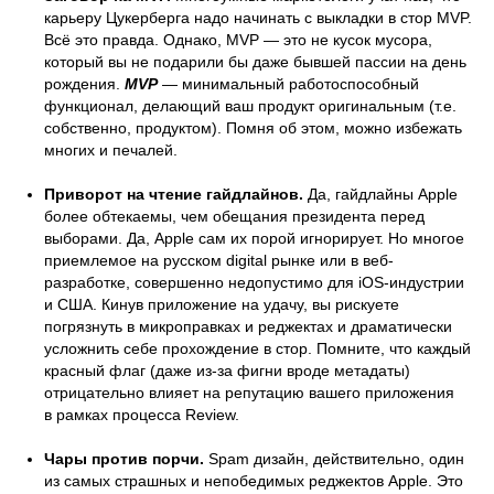
карьеру Цукерберга надо начинать с выкладки в стор MVP.
Всё это правда. Однако, MVP — это не кусок мусора,
который вы не подарили бы даже бывшей пассии на день
рождения.
MVP
— минимальный работоспособный
функционал, делающий ваш продукт оригинальным (т.е.
собственно, продуктом). Помня об этом, можно избежать
многих и печалей.
Приворот на чтение гайдлайнов.
Да, гайдлайны Apple
более обтекаемы, чем обещания президента перед
выборами. Да, Apple сам их порой игнорирует. Но многое
приемлемое на русском digital рынке или в веб-
разработке, совершенно недопустимо для iOS-индустрии
и США. Кинув приложение на удачу, вы рискуете
погрязнуть в микроправках и реджектах и драматически
усложнить себе прохождение в стор. Помните, что каждый
красный флаг (даже из-за фигни вроде метадаты)
отрицательно влияет на репутацию вашего приложения
в рамках процесса Review.
Чары против порчи.
Spam дизайн, действительно, один
из самых страшных и непобедимых реджектов Apple. Это